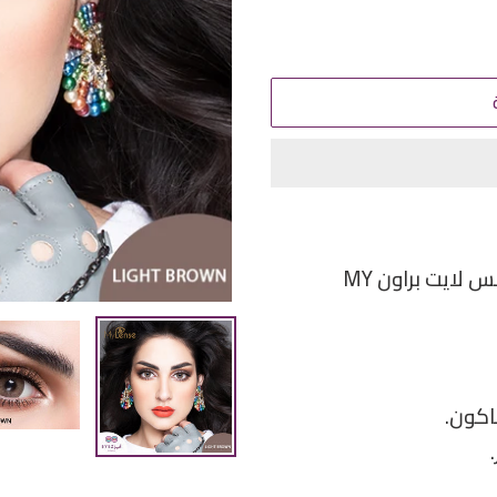
نسبة الماء : نسبة الماء في عدسات ماي لنس لايت براون MY