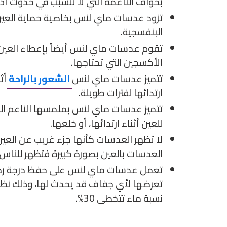
بحواف الناعمة التي لا تتسبب في حدوث أذى 
تزود عدسات ماي لنس بخاصية حماية العين
البنفسجية.
تقوم عدسات ماي لنس أيضاً بإعطاء العين 
الأكسجين التي تحتاجها.
تتميز عدسات ماي لنس
الشعور بالراحة
أث
ارتدائها لفترات طويلة.
تتميز عدسات ماي لنس بملمسها الناعم الذ
للعين أثناء ارتدائها، أو خلعها.
لا تظهر العدسات كأنها جزء غريب عن العي
العدسات بالعين بصورة كبيرة فتظهر للناس ك
تعمل عدسات ماي لنس على حفظ درجة رطوب
تعرضها لأي جفاف قد يحدث لها، وذلك نظراً
نسبة ماء تتخطى 30%.