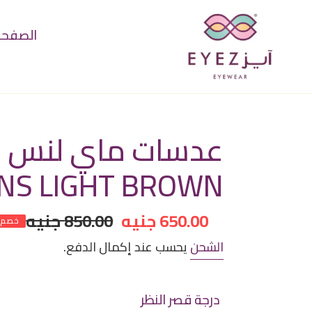
خطى
لى
الصفحة 
لمحتوى
عدسات ماي لنس لا
NS LIGHT BROWN
سعر
650.00 جنيه
سعر
850.00 جنيه
خصم
مخفض
عادي
الشحن
يحسب عند إكمال الدفع.
درجة قصر النظر