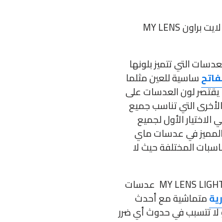
العبوة : العبوة الخاصة بعدسات ماي لنس لايت براون MY LENS
دسات التي تتميز بلونها
فاتح
ساسية للعين مثلما
 يقتصر لون العدسات على
الأخرى التي تناسب جميع
 الاختيار الأول لجميع
والمميز في عدسات ماي
سبات المختلفة حيث لا
عدسات ماي لنس لايت براون MY LENS LIGHT BROWN عدسات
ية
متماشية مع أحدث
 لا تتسبب في حدوث أي ضرر