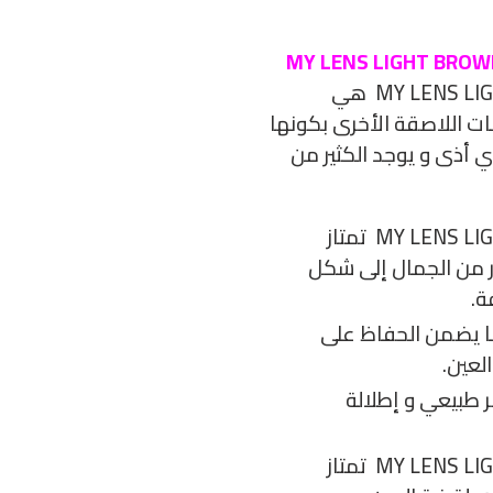
عدسات ماي لنس لايت براون MY LENS LIGHT BROWN هي
ت اللاصقة الأخرى بكونها
 أذى و يوجد الكثير من
 من الجمال إلى شكل
ة.
ء بها كبيرة 38% وهو ما يضمن الحفاظ على
لعين.
 طبيعي و إطلالة
عدسات ماي لنس لايت براون MY LENS LIGHT BROWN تمتاز