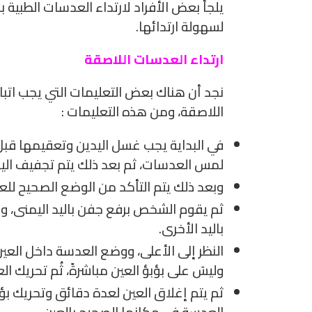
يلجأ بعض الأفراد لارتداء العدسات الطبية بدل
لسهولة ارتدائها.
ارتداء العدسات اللاصقة
نجد أن هناك بعض التعليمات التي يجب اتبا
اللاصقة، ومن هذه التعليمات :
في البداية يجب غسل اليدين وتعقيمها قبل
لمس العدسات، ثم بعد ذلك يتم تجفيف اليد
وبعد ذلك يتم التأكد من الوضع الصحيح لل
ثم يقوم الشخص برفع جفن باليد اليمنى، 
باليد الأخرى.
النظر إلى الأعلى، ووضع العدسة داخل العي
وليسَ على بؤبؤ العين مباشرةً، ثُم تحريك ال
ثم يتم إغلاق العين لعدة دقائق وتحريك بؤ
العدسة في مكانها الصحيح بالعين.