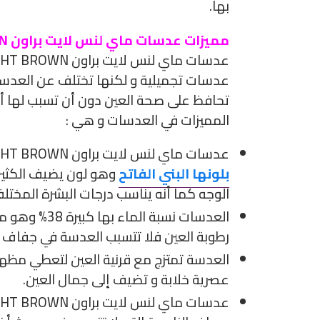
بها.
مميزات عدسات ماي لنس لايت براون MY LENS LIGHT BROWN
عدسات تجميلية و لكنها تختلف عن العدسا
تحافظ على صحة العين دون أن تسبب لها أي
المميزات في العدسات و هي :
عدسات ماي لنس لايت براون MY LENS LIGHT BROWN تمتاز
بلونها البني الفاتح
وهو لون يضيف الكثير
الوجه كما أنه يناسب درجات البشرة المختلف
العدسات نسبة الما
رطوبة العين فلا تتسبب العدسة في جفاف ا
العدسة تمتزج مع قرنية العين لتعطي مظهر
عصرية خلابة و تضيف إلى جمال العين.