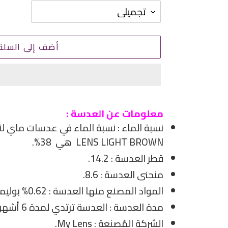
أضف إلى السلة
إضافة
منتج
معلومات عن العدسة :
إلى
سلة
LENS LIGHT BROWN هي 38%.
التسوق
قطر العدسة : 14.2.
الخاصة
منحنى العدسة : 8.6.
بك
المواد المصنع منها العدسة : 0.62% بوليماكون.
مدة العدسة : العدسة ترتدي لمدة 6 أشهر.
الشركة المُصنعة : My Lens.