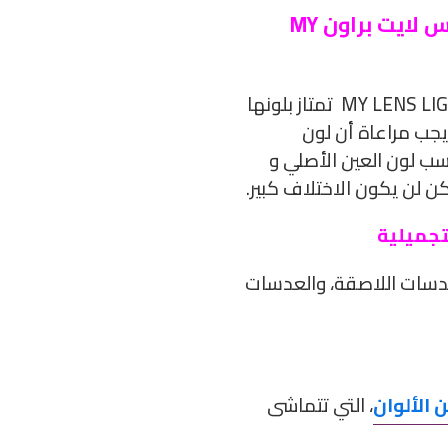
ملاحظات هامة عن عدسات ماي لنس لايت براون MY
عدسات ماي لنس لايت براون MY LENS LIGHT BROWN تمتاز بلونها
جب مراعاة أن لون
سب لون
العين الأصلي و
كن لن يكون الاختلاف كبير.
تجميلية
لعدسات اللاصقة، والعدسات
 الألوان
، التي تتماشى