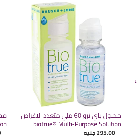
ة
محلول
محل
باي
ريني
:
ترو
متع
60
الأ
ملي
0
متعدد
U®
الاغراض
ti-
ose
biotrue®
ion
Multi-
10 ملي
Purpose
Solution
محلول باي ترو 60 ملي متعدد الاغراض
ion
biotrue® Multi-Purpose Solution
سعر
295.00 جنيه
سع
0