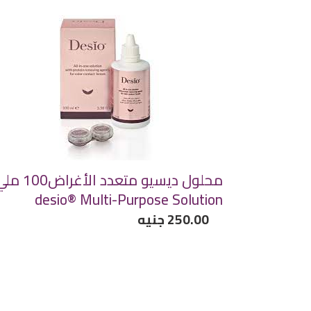
محلول
ديسيو
متعدد
الأغراض100
ملي
desio®
Multi-
Purpose
Solution
محلول ديسيو متعدد الأغراض0
desio® Multi-Purpose Solution
سعر
250.00 جنيه
عادي