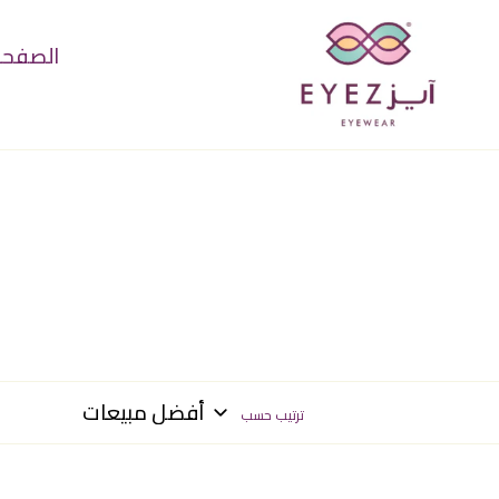
خطى
لى
الصفحة 
لمحتوى
ترتيب حسب