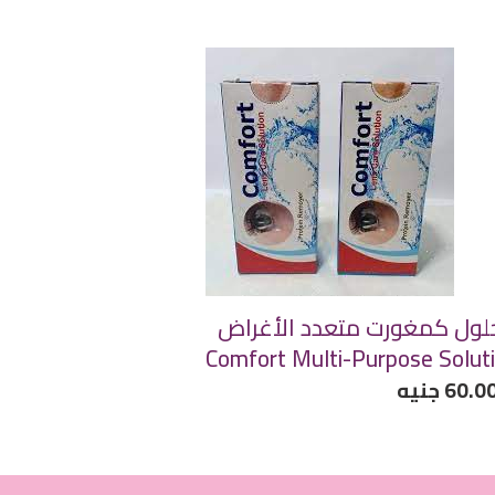
دي
ول
ورت
دد
غراض
Comf
Mul
Purp
Solut
ول كمغورت متعدد الأغراض
Comfort Multi-Purpose Solut
ر
60.0 جنيه
دي