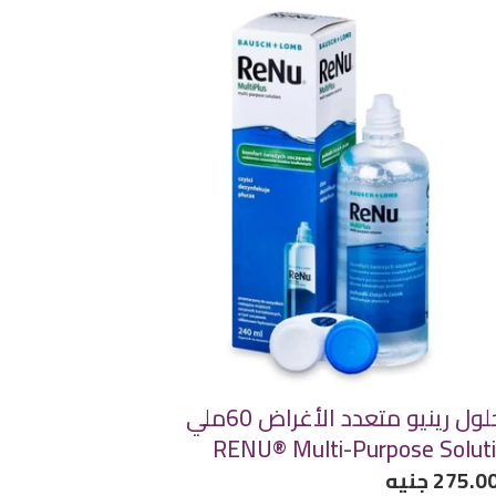
ول
و
دد
غراض
6ملي
REN
Mul
Purp
Solut
محلول رينيو متعدد الأغراض 60ملي
RENU® Multi-Purpose Solut
ر
275.0 جنيه