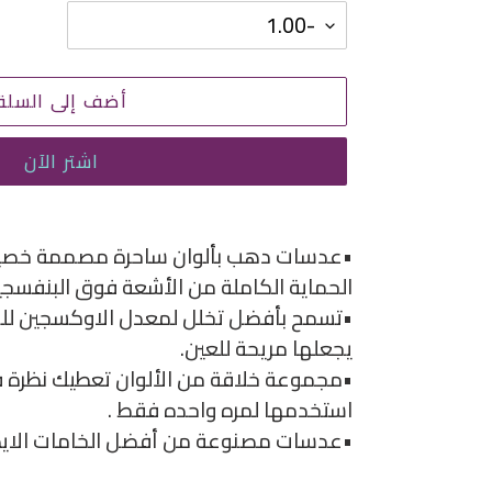
أضف إلى السلة
اشتر الآن
إضافة
منتج
•عدسات دهب بألوان ساحرة مصممة خصيص
إلى
الحماية الكاملة من الأشعة فوق البنفسجي
سلة
•تسمح بأفضل تخلل لمعدل الاوكسجين للو
التسوق
يجعلها مريحة للعين.
الخاصة
•مجموعة خلاقة من الألوان تعطيك نظرة 
بك
استخدمها لمره واحده فقط .
•عدسات مصنوعة من أفضل الخامات الايطا