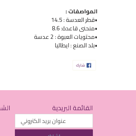
المواصفات :
•قطر العدسة : 14.5
•منحنى قاعدة: 8.6
•محتويات العبوة : 2 عدسة
•بلد الصنع : ايطاليا
شارك
شارك
على
الفيسبوك
القائمة البريدية
الشح