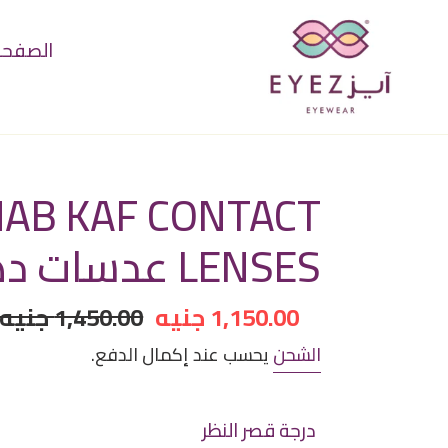
خطى
لى
الصفحة 
لمحتوى
AB KAF CONTACT
LENSES عدسات دهب كاف
سعر
1,150.00 جنيه
سعر
1,450.00 جنيه
مخفض
عادي
الشحن
يحسب عند إكمال الدفع.
درجة قصر النظر