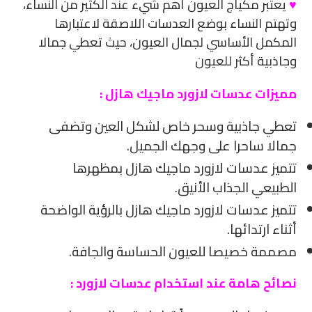
منتج
♥
يعتبر مكياج العيون أهم شيء عند الكثير من النساء،
إلى
وتهتم النساء بوضع العدسات اللاصقة لاعتبارها
سلة
المكمل الأساسي لجمال العيون، حيث تعطي جمالا
التسوق
وجاذبية أكثر للعيون
الخاصة
مميزات عدسات لازورد ماجيك هازل :
بك
تعطي جاذبية وسحر خاص لشكل العين وتضفى
جمالا ساحرا على وجهك الجميل.
تتميز عدسات لازورد ماجيك هازل بمظهرها
الطبيعي الجذاب الأنيق.
تتميز عدسات لازورد ماجيك هازل بالرؤية الواضحة
أثناء ارتدائها.
مصممة خصيصا للعيون الحساسة والجافة.
نصائح هامة عند استخدام عدسات لازورد :