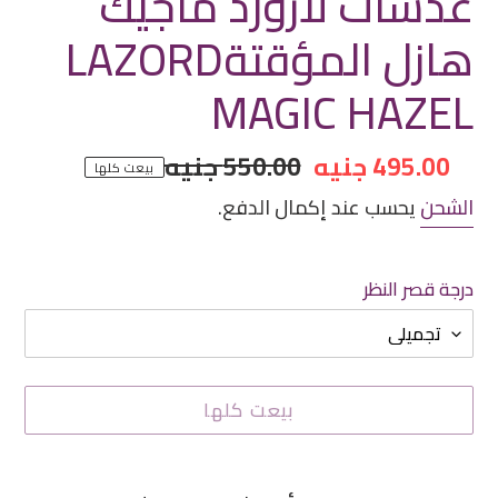
عدسات لازورد ماجيك
هازل المؤقتةLAZORD
MAGIC HAZEL
سعر
495.00 جنيه
سعر
550.00 جنيه
بيعت كلها
مخفض
عادي
الشحن
يحسب عند إكمال الدفع.
درجة قصر النظر
بيعت كلها
إضافة