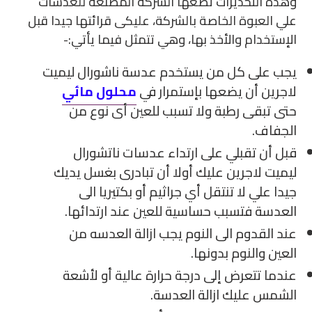
وهذه التحذيرات تضعها الشركة المصنعة للعدسات
علي العبوة الخاصة بالشركة، عليكى قرائتها جيدا قبل
الإستخدام والأخذ بها، وهي تتمثل فيما يأتي:-
يجب على كل من يستخدم عدسة ناشورال ليميت
لاجرين أن يضعها بإستمرار في
محلول مائي
حتى تبقى رطبة ولا تسبب للعين أى نوع من
الجفاف.
قبل أن تقبلي على ارتداء عدسات ناتشورال
ليميت لاجرين عليك أولا أن تبادرى بغسل يديك
جيدا علي لا تنتقل أي جراثيم أو بكتيريا الى
العدسة فتسبب حساسية للعين عند ارتدائها.
عند القدوم الى النوم يجب ازالة العدسه من
العين والنوم بدونها.
عندما تتعرض إلى درجة حرارة عالية أو لأشعة
الشمس عليك ازالة العدسة.