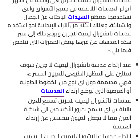
عدسات ناتشورال ليميت لا جرين هى واحدة من أشهر
أنواع العدسات اللاصقة فى جميع الأسواق والتى
تستخدمها معظم
السيدات
الباحثات عن الجمال
والشياكة، وهناك الكثير من الآراء الإيجابية نحو استخدام
عدسات ناتشورال ليميت لاجرين ويرجع ذلك إلى تميز
هذه العدسات عن غيرها ببعض المميزات التى تتلخص
فيما يلي:-
عند ارتداء عدسة ناتشورال ليميت لا جرين سوف
تمثلين علي المظهر الطبيعى للعيون الخضراء،
فهي مصممة دون اى نوع من الخطوط الطولية
أو العرضية التى توضح ارتداء
العدسات
.
عدسات ناتشورال ليميت لاجرين تسمع للعين
بالتنفس اى تسمح بمرور الأكسجين الى شبكية
العين مما لا يجعل العيون تتحسس عن إرتداء
العدسة.
ارتداء عدسات ناتشورال ليميت لاجرين لا يسبب