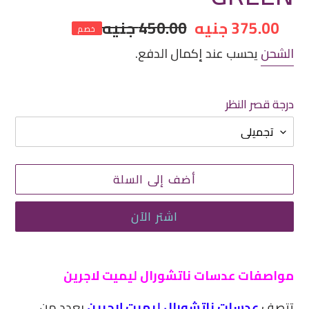
سعر
375.00 جنيه
سعر
450.00 جنيه
خصم
مخفض
عادي
الشحن
يحسب عند إكمال الدفع.
درجة قصر النظر
أضف إلى السلة
اشتر الآن
إضافة
منتج
مواصفات عدسات ناتشورال ليميت لاجرين
إلى
تتصف
عدسات ناتشورال ليميت لاجرين
بعدد من