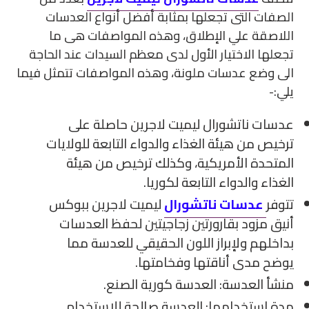
سلة
الصفات التى تجعلها بمثابة أفضل أنواع العدسات
التسوق
اللاصقة علي الإطلاق، وهذه المواصفات هى ما
الخاصة
تجعلها الاختيار الأول لدى معظم السيدات عند الحاجة
بك
الى وضع عدسات ملونة، وهذه المواصفات تتمثل فيما
يلي:-
عدسات ناتشورال ليميت لاجرين حاصلة على
ترخيص من هيئة الغذاء والدواء التابعة للولايات
المتحدة الأمريكية، وكذلك ترخيص من هيئة
الغذاء والدواء التابعة لكوريا.
تتوفر
عدسات ناتشورال
ليميت لاجرين ببوكس
أنيق مزود بقارورتين زجاجيتين لحفظ العدسات
بداخلهم ولإبراز اللون الحقيقي للعدسة مما
يوضح مدى أناقتها وفخامتها.
منشأ العدسة: العدسة كورية الصنع.
مدة استخدامها: العدسة صالحة للإستخدام