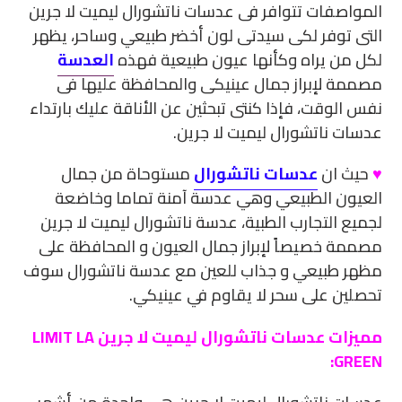
المواصفات تتوافر فى عدسات ناتشورال ليميت لا جرين
التى توفر لكى سيدتى لون أخضر طبيعي وساحر، يظهر
لكل من يراه وكأنها عيون طبيعية فهذه
العدسة
مصممة لإبراز جمال عينيكى والمحافظة عليها فى
نفس الوقت، فإذا كنتى تبحثين عن الأناقة عليك بارتداء
عدسات ناتشورال ليميت لا جرين.
♥
حيث ان
عدسات ناتشورال
مستوحاة من جمال
العيون الطبيعي وهي عدسة آمنة تماما وخاضعة
لجميع
التجارب الطبية، عدسة ناتشورال ليميت لا جرين
مصممة خصيصاً لإبراز جمال العيون و المحافظة على
مظهر طبيعي و جذاب للعين مع عدسة ناتشورال سوف
تحصلين على سحر لا يقاوم في عينيكي.
مميزات عدسات ناتشورال ليميت لا جرين LIMIT LA
GREEN: