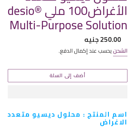
الأغراض100 ملي desio®
Multi-Purpose Solution
سعر
250.00 جنيه
عادي
الشحن
يحسب عند إكمال الدفع.
أضف إلى السلة
إضافة
اسم المنتج : محلول ديسيو متعدد
منتج
الاغراض
إلى
سلة