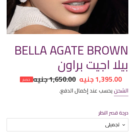
BELLA AGATE BROWN
بيلا اجيت براون
سعر
1,395.00 جنيه
سعر
1,650.00 جنيه
خصم
مخفض
عادي
الشحن
يحسب عند إكمال الدفع.
درجة قصر النظر