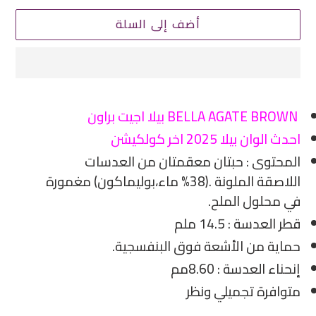
أضف إلى السلة
إضافة
منتج
BELLA AGATE BROWN بيلا اجيت براون
إلى
احدث الوان بيلا 2025 اخر كولكيشن
سلة
المحتوى : حبتان معقمتان من العدسات
التسوق
اللاصقة الملونة .(38% ماء،بوليماكون) مغمورة
الخاصة
في محلول الملح.
بك
قطر العدسة : 14.5 ملم
حماية من الأشعة فوق البنفسجية.
إنحناء العدسة : 8.60مم
متوافرة تجميلي ونظر