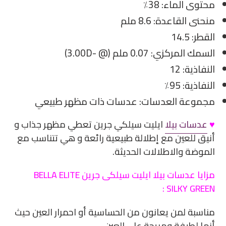
الخاصة
محتوى الماء: 38٪
بك
منحنى القاعدة: 8.6 ملم
القطر: 14.5
السمك المركزي: 0.07 ملم (@ -3.00D)
النفاذية: 12
النفاذية: 95٪
مجموعة العدسات: عدسات ذات مظهر طبيعي
♥
عدسات بيلا
ايليت سيلكي جرين تعطي مظهر جذاب و
أنيق للعين مع إطلالة طبيعية رائعة و هي تتناسب مع
الموضة والاطلالات الحديثة.
مزايا عدسات بيلا ايليت سيلكى جرين BELLA ELITE
SILKY GREEN :
مناسبة لمن يعانون من الحساسية أو احمرار العين حيث
أنها لطيفة ومريحة على العين.