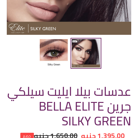
عدسات بيلا ايليت سيلكي
جرين BELLA ELITE
SILKY GREEN
سعر
1,395.00 جنيه
سعر
1,650.00 جنيه
خصم