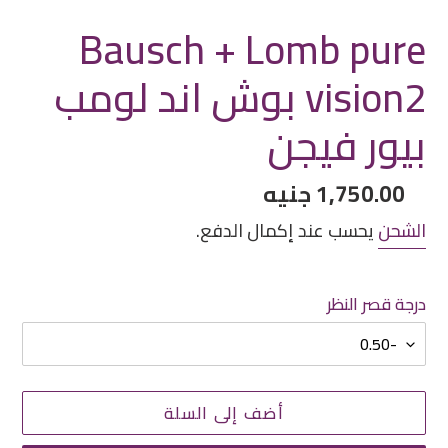
Bausch + Lomb pure
vision2 بوش اند لومب
بيور فيجن
سعر
1,750.00 جنيه
عادي
الشحن
يحسب عند إكمال الدفع.
درجة قصر النظر
أضف إلى السلة