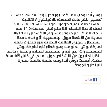
بوش أند لومب الماركة: بيور فجن نوع العدسة: عدسات
تصحيح النظر مادة العدسة: بالافيلكونA التقنية
المستخدمة: تقنية كوفرت مويست نسبة الماء: 36%
نصف قاعدة الانحناء: 8.6 ملم قطر العدسة: 14.0 ملم
سمك المركز: غير متوفر مستوى الاكسجين: 130 Dk/t
حماية من الأشعة فوق البنفسجية (أ) و (ب): لا مدة
الاستبدال: شهري العلامة التجارية بيور فيجن 2 تابعة
لماركة بوش أند لومب وهو قطاع تابع لشركة بوش
للمستحضرات الدوائية والمخصصة لحماية وتحسين حاسة
النظر للملايين من الأشخاص حول العالم. في خلال 165 سنة
مضت، أصبحت بوش أند لومب علامة عالمية مميزة
للابتكار والجودة.
شارك
شارك
على
الفيسبوك