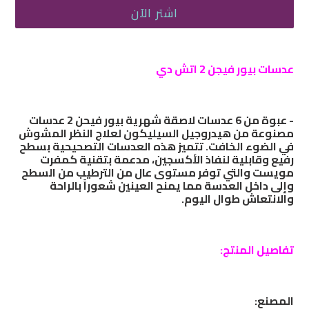
اشتر الآن
إضافة
منتج
عدسات بيور فيجن 2 اتش دي
إلى
سلة
- عبوة من 6 عدسات لاصقة شهرية بيور فيحن 2 عدسات
التسوق
مصنوعة من هيدروجيل السيليكون لعلاج النظر المشوش
الخاصة
في الضوء الخافت. تتميز هذه العدسات التصحيحية بسطح
رفيع وقابلية لنفاذ الأكسجين، مدعمة بتقنية كمفرت
بك
مويست والتي توفر مستوى عال من الترطيب من السطح
وإلى داخل العدسة مما يمنح العينين شعوراً بالراحة
والانتعاش طوال اليوم.
تفاصيل المنتج:
المصنع: