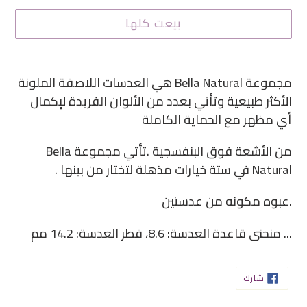
بيعت كلها
إضافة
منتج
مجموعة Bella Natural هي العدسات اللاصقة الملونة
إلى
الأكثر طبيعية وتأتي بعدد من الألوان الفريدة لإكمال
سلة
أي مظهر مع الحماية الكاملة
التسوق
من الأشعة فوق البنفسجية .تأتي مجموعة Bella
الخاصة
Natural في ستة خيارات مذهلة لتختار من بينها .
بك
.عبوه مكونه من عدستين
... منحنى قاعدة العدسة: ‏8.6، قطر العدسة: ‏14.2 مم
شارك
شارك
على
الفيسبوك