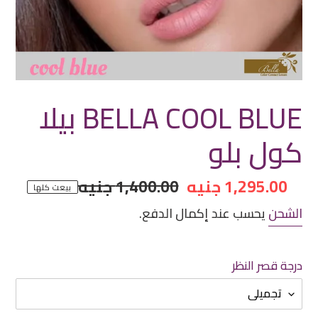
BELLA COOL BLUE بيلا
كول بلو
سعر
1,295.00 جنيه
سعر
1,400.00 جنيه
بيعت كلها
مخفض
عادي
الشحن
يحسب عند إكمال الدفع.
درجة قصر النظر