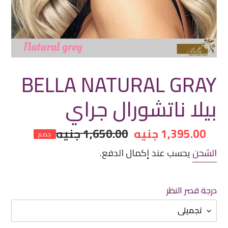
BELLA NATURAL GRAY
بيلا ناتشورال جراي
سعر
1,395.00 جنيه
سعر
1,650.00 جنيه
خصم
مخفض
عادي
الشحن
يحسب عند إكمال الدفع.
درجة قصر النظر