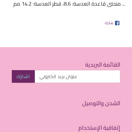
... منحنى قاعدة العدسة: ‏8.6، قطر العدسة: ‏14.2 مم
شارك
شارك
على
الفيسبوك
القائمة البريدية
اشترك
الشحن والتوصيل
إتفاقية الإستخدام