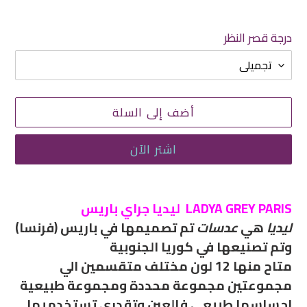
درجة قصر النظر
أضف إلى السلة
اشتر الآن
إضافة
منتج
LADYA GREY PARIS ليديا جراي باريس
إلى
ليديا
هي
عدسات
تم تصميمها في باريس
(فرنسا)
سلة
وتم تصنيعها في كوريا الجنوبية
التسوق
متاح منها 12 لون مختلف متقسمين الي
الخاصة
مجموعتين مجموعة محددة ومجموعة طبيعية
بك
احساسها طبيعي فالعين
وتقدري تستخدميها