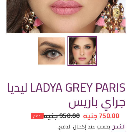
LADYA GREY PARIS ليديا
جراي باريس
سعر
750.00 جنيه
سعر
950.00 جنيه
خصم
مخفض
عادي
الشحن
يحسب عند إكمال الدفع.