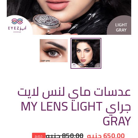
عدسات ماي لنس لايت
جراي MY LENS LIGHT
GRAY
سعر
650.00 جنيه
سعر
850.00 جنيه
خصم