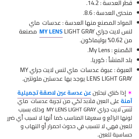
الخاصة
قطر العدسة : 14.2.
بك
منحنى العدسة : 8.6.
المواد المصنع منها العدسة : عدسات ماي
لنس لايت جراي
MY LENS
LIGHT GRAY مصنعة
من 0.62% بوليماكون.
المُصنع : My Lens.
بلد المنشأ : كوريا.
العبوة : عبوة عدسات ماي لنس لايت جراي MY
LENS LIGHT GRAY يوجد بها عدستين ملونتين.
✶
إذا كنتي تبحثين
عن عدسة عين لاصقة تجميلية
آمنة
على العين فلابد لكي من تجربة عدسات ماي
لنس لايت جراي MY LENS LIGHT GRAY وذلك بسبب
لونها الرائع و سعرها المناسب كما أنها لا تسبب أي ضرر
للعين فهي لا تتسبب في حدوث احمرار أو التهاب و
حساسية للعين.