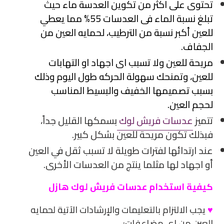
تحتوى على اكثر من تكوين العدسة ماء حيث
تبلغ نسبة الماء فى العدسات 55% مما يعطي
للعين أكبر نسبة من الترطيب، لحمايه العين من
الجفاف.
مريحة للعين ولا تسبب اى اجهاد او التهابات
للعين، وتمنحك سهولة الحركه طول اليوم وذلك
بسبب تصميمها الخفيف والبسيط المناسب
لحجم العين.
تتميز
عدسات فريش لوك
بسمكها القليل جداً،
فبذلك تكون مريحة للعين بشكل كبير.
عند ارتدائها لفترات طويلة لا تسبب ثقل في العين
أو اجهاد لها مثلما ينتج من العدسات الأخرى.
كيفية استخدام عدسات فريش لوك هازل
♥
يجب الالتزام بالتعليمات والإرشادات الآتية لحمايه
العين من اى مضاعفات: