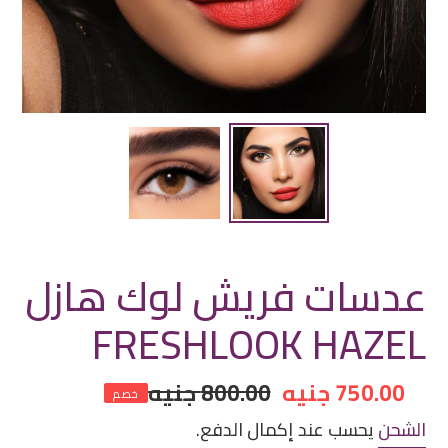
عدسات فريش لوك هازل
FRESHLOOK HAZEL
سعر
750.00 جنيه
سعر
800.00 جنيه
خصم
مخفض
عادي
الشحن
يحسب عند إكمال الدفع.