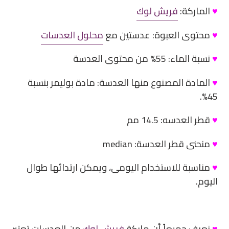
♥
الماركة:
فريش لوك
♥
محتوى العبوة: عدستين مع
محلول العدسات
♥
نسبة الماء: 55% من محتوى العدسة
♥
المادة المصنوع منها العدسة: مادة بوليمر بنسبة
45%.
♥
قطر العدسه: 14.5 مم
♥
منحنى قطر العدسة: median
♥
مناسبة للاستخدام اليومى، ويمكن ارتدائها طوال
اليوم.
♥
نعرف جميعاً أن ماركة
فريش لوك
من العدسات تعتبر