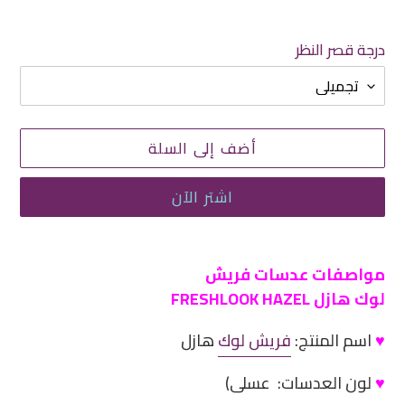
درجة قصر النظر
أضف إلى السلة
اشتر الآن
إضافة
منتج
مواصفات عدسات فريش
إلى
لوك هازل FRESHLOOK HAZEL
سلة
♥
اسم المنتج:
فريش لوك
هازل
التسوق
الخاصة
♥
لون العدسات: عسلى)
بك