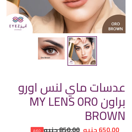
عدسات ماي لنس اورو
براون MY LENS 0R0
BROWN
سعر
650.00 جنيه
سعر
850.00 جنيه
خصم