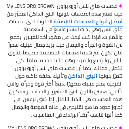
✶
عدسات ماي لنس أورو براون My LENS ORO BROWN
حيث تعتبر هذه العدسات بلونها البني الداكن المميّز من
أفضل أنواع العدسات اللاصقة
الملونة لدى عدسات
ماي لنس وهي ذات انتشار واسع في السعودية
والأمارات، فإذا كنت تبحث عن مظهر آخذ للعينين يجمع
بين القوة و الجرأه والجمال حيث يزيد جمال عينيك سحراً
فلن تكون غير هذه العدسات المصممة خصيصاً للذوق
الراقي والرفيع والفريد وهو ما تحتاجينه تمامًا لكي
تكملي جمالك، كما أن عدسات ماي لنس أورو براون
تتميّز بلونها
البني الداكن
وتأتيك بحلقة داكنة حول
القزحية يمنح عينيك مظهرًا بديعاً أكثر قوة وجرأة والآن
تألقي بعينين باللون البنى المشرق والجذاب ، وستكون
هذه العدسات هي الخيار الأمثل إذا كنتي ترغبين في
تجاوز حدود ما هو تقليدي في عالم الموضة والجمال
كما أنها تناسب أيضاً الإرتداء في المناسبات .
✶
عدسات ماي لنس أورو براون MY LENS ORO BROWN