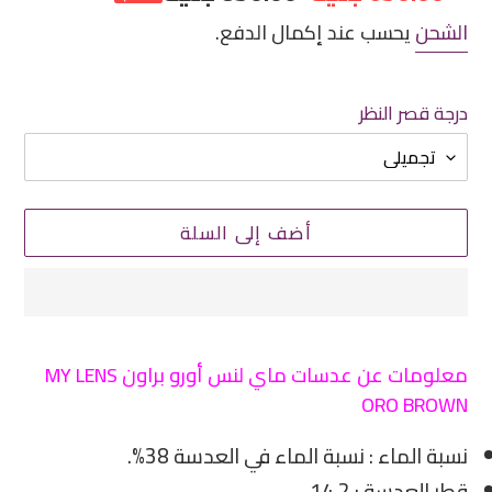
مخفض
عادي
الشحن
يحسب عند إكمال الدفع.
درجة قصر النظر
أضف إلى السلة
إضافة
منتج
معلومات عن عدسات ماي لنس أورو براون MY LENS
إلى
ORO BROWN
سلة
نسبة الماء : نسبة الماء في العدسة 38%.
التسوق
الخاصة
قطر العدسة : 14.2.